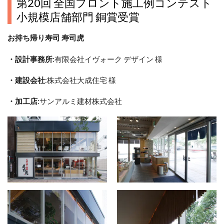
第20回 全国フロント施工例コンテスト
小規模店舗部門 銅賞受賞
お持ち帰り寿司 寿司虎
・設計事務所
:有限会社イヴォーク デザイン 様
・建設会社
:株式会社大成住宅 様
・加工店
:サンアルミ建材株式会社