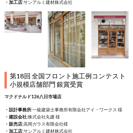
・加工店
:サンアルミ建材株式会社
第18回 全国フロント施工例コンテスト
小規模店舗部門 銀賞受賞
マクドナルド126八日市場店
・設計事務所
:一級建築士事務所有限会社アイ・ワークス 様
・建設会社
:株式会社丸建 様
・販売店
:高岡ガラス有限会社様
・加工店
:サンアルミ建材株式会社