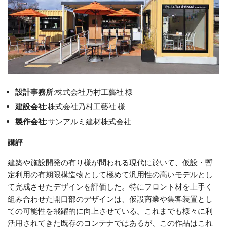
設計事務所
:株式会社乃村工藝社 様
建設会社
:株式会社乃村工藝社 様
製作会社
:サンアルミ建材株式会社
講評
建築や施設開発の有り様が問われる現代に於いて、仮設・暫
定利用の有期限構造物として極めて汎用性の高いモデルとし
て完成させたデザインを評価した。特にフロント材を上手く
組み合わせた開口部のデザインは、仮設商業や集客装置とし
ての可能性を飛躍的に向上させている。これまでも様々に利
活用されてきた既存のコンテナではあるが、この作品はこれ