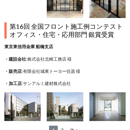
第16回 全国フロント施工例コンテスト
オフィス・住宅・応用部門 銀賞受賞
東京東信用金庫 船橋支店
・建設会社
:株式会社北崎工務店 様
・販売店
:有限会社城東トーヨー住器 様
・加工店
:サンアルミ建材株式会社