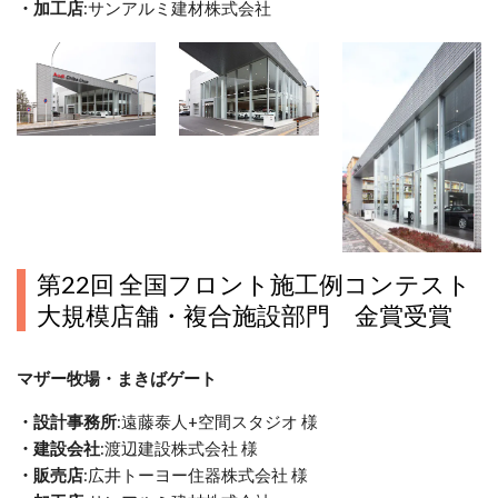
・加工店
:サンアルミ建材株式会社
第22回 全国フロント施工例コンテスト
大規模店舗・複合施設部門 金賞受賞
マザー牧場・まきばゲート
・設計事務所
:遠藤泰人+空間スタジオ 様
・建設会社
:渡辺建設株式会社 様
・販売店
:広井トーヨー住器株式会社 様