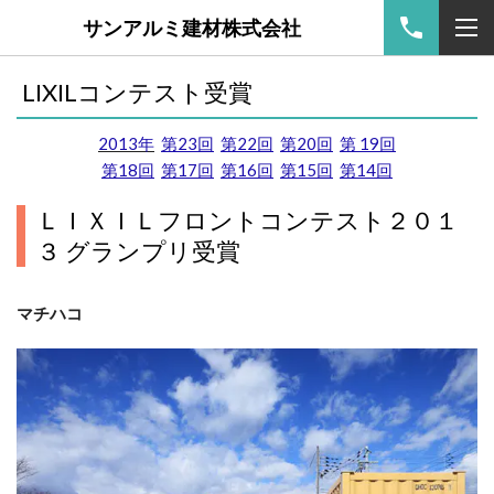
サンアルミ建材株式会社
LIXILコンテスト受賞
2013年
第23回
第22回
第20回
第 19回
第18回
第17回
第16回
第15回
第14回
ＬＩＸＩＬフロントコンテスト２０１
３ グランプリ受賞
マチハコ