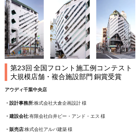
第23回 全国フロント施工例コンテスト
大規模店舗・複合施設部門 銅賞受賞
アウディ千葉中央店
・設計事務所
:株式会社大倉企画設計 様
・建設会社
:有限会社白井ビー・アンド・エス 様
・販売店
:株式会社アルバ建築 様