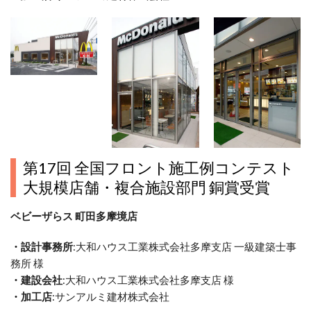
第17回 全国フロント施工例コンテスト
大規模店舗・複合施設部門 銅賞受賞
ベビーザらス 町田多摩境店
・設計事務所
:大和ハウス工業株式会社多摩支店 一級建築士事
務所 様
・建設会社
:大和ハウス工業株式会社多摩支店 様
・加工店
:サンアルミ建材株式会社