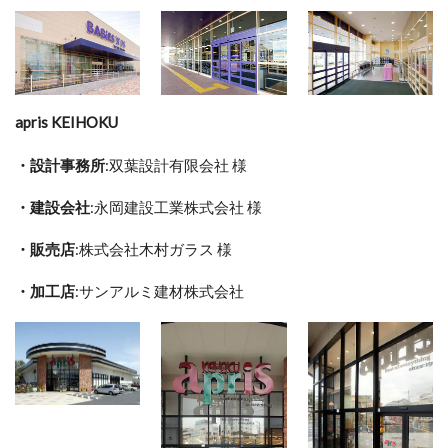
apris KEIHOKU
・設計事務所
:双葉設計有限会社 様
・建設会社
:永岡建設工業株式会社 様
・販売店
:株式会社木村ガラス 様
・加工店
:サンアルミ建材株式会社